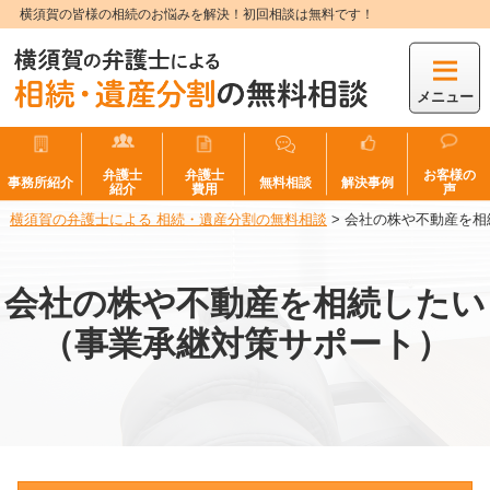
横須賀の皆様の相続のお悩みを解決！初回相談は無料です！
メニュー
弁護士
弁護士
お客様の
事務所紹介
無料相談
解決事例
紹介
費用
声
横須賀の弁護士による 相続・遺産分割の無料相談
>
会社の株や不動産を相
会社の株や不動産を相続したい
（事業承継対策サポート）