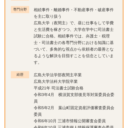
専門分野
相続事件・離婚事件・不動産事件・破産事件
を主に取り扱う
広島大学（夜間主）で、昼に仕事をして学費
と生活費を稼ぎつつ、大学在学中に司法書士
試験に合格。相続事件では、弁護士・税理
士・司法書士の各専門分野における知識に基
づいて、多角的な視点から依頼者の最善とな
るような解決を目指すことを信念としていま
す。
経歴
広島大学法学部夜間主卒業
広島大学法科大学院卒業
平成21年 司法書士試験合格
令和3年4月 横須賀支部後見等対策委員会委
員
令和5年2月 葉山町固定資産評価審査委員会
委員
令和6年10月 三浦市情報公開審査会委員
令和6年10月 三浦市個人情報保護審査会委員