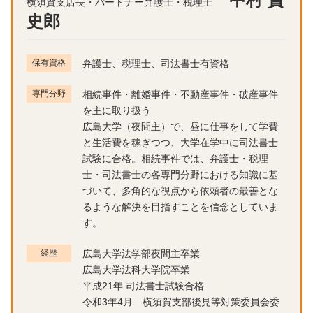
横須賀支店長・パートナー弁護士・税理士
史郎
保有資格
弁護士、税理士、司法書士有資格
専門分野
相続事件・離婚事件・不動産事件・破産事件
を主に取り扱う
広島大学（夜間主）で、昼に仕事をして学費
と生活費を稼ぎつつ、大学在学中に司法書士
試験に合格。相続事件では、弁護士・税理
士・司法書士の各専門分野における知識に基
づいて、多角的な視点から依頼者の最善とな
るような解決を目指すことを信念としていま
す。
経歴
広島大学法学部夜間主卒業
広島大学法科大学院卒業
平成21年 司法書士試験合格
令和3年4月 横須賀支部後見等対策委員会委