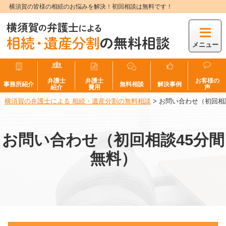
横須賀の皆様の相続のお悩みを解決！初回相談は無料です！
メニュー
弁護士
弁護士
お客様の
事務所紹介
無料相談
解決事例
紹介
費用
声
横須賀の弁護士による 相続・遺産分割の無料相談
>
お問い合わせ（初回相
お問い合わせ（初回相談45分間
無料）