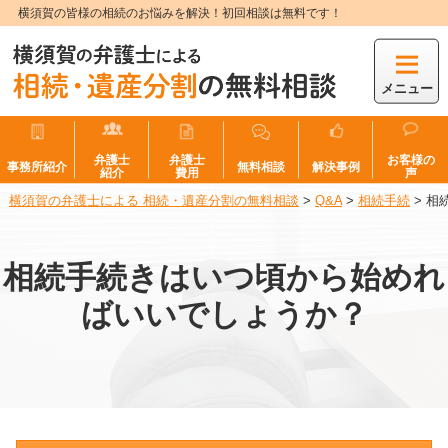
横須賀の皆様の相続のお悩みを解決！初回相談は無料です！
メニュー
弁護士
弁護士
お客様の
事務所紹介
無料相談
解決事例
紹介
費用
声
横須賀の弁護士による 相続・遺産分割の無料相談
>
Q&A
>
相続手続
>
相
相続手続きはいつ頃から始めれ
ばいいでしょうか？