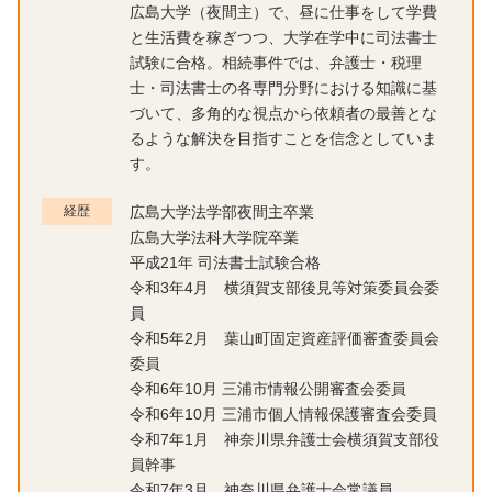
広島大学（夜間主）で、昼に仕事をして学費
と生活費を稼ぎつつ、大学在学中に司法書士
試験に合格。相続事件では、弁護士・税理
士・司法書士の各専門分野における知識に基
づいて、多角的な視点から依頼者の最善とな
るような解決を目指すことを信念としていま
す。
経歴
広島大学法学部夜間主卒業
広島大学法科大学院卒業
平成21年 司法書士試験合格
令和3年4月 横須賀支部後見等対策委員会委
員
令和5年2月 葉山町固定資産評価審査委員会
委員
令和6年10月 三浦市情報公開審査会委員
令和6年10月 三浦市個人情報保護審査会委員
令和7年1月 神奈川県弁護士会横須賀支部役
員幹事
令和7年3月 神奈川県弁護士会常議員