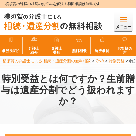
横須賀の皆様の相続のお悩みを解決！初回相談は無料です！
メニュー
弁護士
弁護士
お客様の
事務所紹介
無料相談
解決事例
紹介
費用
声
横須賀の弁護士による 相続・遺産分割の無料相談
>
Q&A
>
特別受益
>
特
特別受益とは何ですか？生前贈
与は遺産分割でどう扱われます
か？