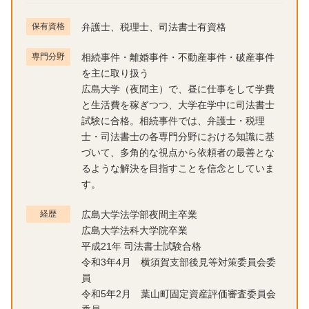
保有資格
弁護士、税理士、司法書士有資格
専門分野
相続事件・離婚事件・不動産事件・破産事件
を主に取り扱う
広島大学（夜間主）で、昼に仕事をして学費
と生活費を稼ぎつつ、大学在学中に司法書士
試験に合格。相続事件では、弁護士・税理
士・司法書士の各専門分野における知識に基
づいて、多角的な視点から依頼者の最善とな
るような解決を目指すことを信念としていま
す。
経歴
広島大学法学部夜間主卒業
広島大学法科大学院卒業
平成21年 司法書士試験合格
令和3年4月 横須賀支部後見等対策委員会委
員
令和5年2月 葉山町固定資産評価審査委員会