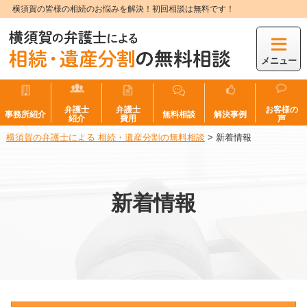
横須賀の皆様の相続のお悩みを解決！初回相談は無料です！
メニュー
弁護士
弁護士
お客様の
事務所紹介
無料相談
解決事例
紹介
費用
声
横須賀の弁護士による 相続・遺産分割の無料相談
>
新着情報
新着情報