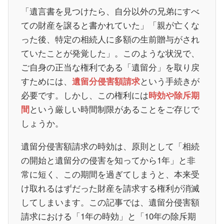
「遺言書を見つけたら、自分以外の兄弟にすべ
ての財産を譲ると書かれていた」「親が亡くな
った後、特定の相続人に多額の生前贈与がされ
ていたことが発覚した」。このような状況で、
ご自身の正当な権利である「遺留分」を取り戻
すためには、
という手続きが
遺留分侵害額請求
必要です。しかし、この権利には
時効や除斥期
という厳しい時間制限があることをご存じで
間
しょうか。
遺留分侵害額請求の時効は、原則として「相続
の開始と遺留分の侵害を知ってから1年」と非
常に短く、この期間を過ぎてしまうと、本来受
け取れるはずだった財産を請求する権利が消滅
してしまいます。この記事では、遺留分侵害額
請求における「1年の時効」と「10年の除斥期