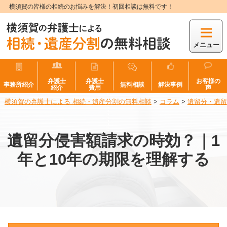
横須賀の皆様の相続のお悩みを解決！初回相談は無料です！
メニュー
弁護士
弁護士
お客様の
事務所紹介
無料相談
解決事例
紹介
費用
声
横須賀の弁護士による 相続・遺産分割の無料相談
>
コラム
>
遺留分・遺留
遺留分侵害額請求の時効？｜1
年と10年の期限を理解する