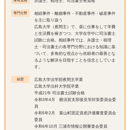
保有資格
弁護士、税理士、司法書士有資格
専門分野
相続事件・離婚事件・不動産事件・破産事件
を主に取り扱う
広島大学（夜間主）で、昼に仕事をして学費
と生活費を稼ぎつつ、大学在学中に司法書士
試験に合格。相続事件では、弁護士・税理
士・司法書士の各専門分野における知識に基
づいて、多角的な視点から依頼者の最善とな
るような解決を目指すことを信念としていま
す。
経歴
広島大学法学部夜間主卒業
広島大学法科大学院卒業
平成21年 司法書士試験合格
令和3年4月 横須賀支部後見等対策委員会委
員
令和5年2月 葉山町固定資産評価審査委員会
委員
令和6年10月 三浦市情報公開審査会委員