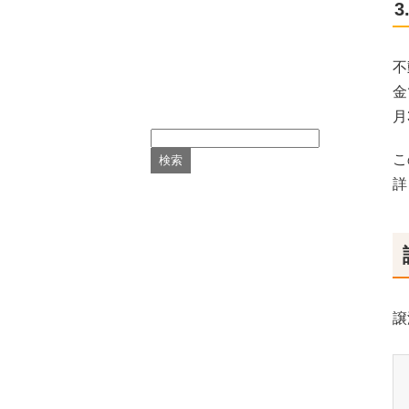
3
不
金
月
こ
詳
譲