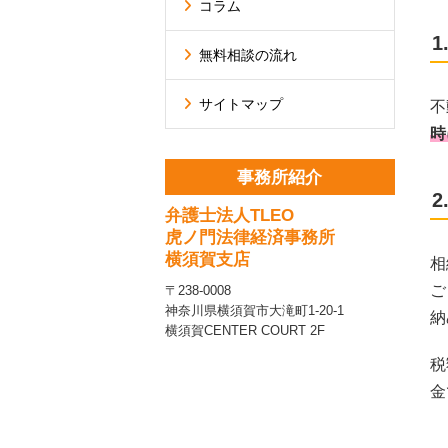
コラム
無料相談の流れ
サイトマップ
不
時
事務所紹介
弁護士法人TLEO
虎ノ門法律経済事務所
横須賀支店
相
ご
〒238-0008
神奈川県横須賀市大滝町1-20-1
納
横須賀CENTER COURT 2F
税
金