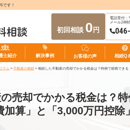
料です！
電話受付：平日
0
メール24
初回相談
円
046
護士紹介
解決事例
相続Q
お客様の声
コラム
>
不動産の相続
>
相続した不動産の売却でかかる税金は？特例で節税できる「
産の売却でかかる税金は？特
加算」と「3,000万円控