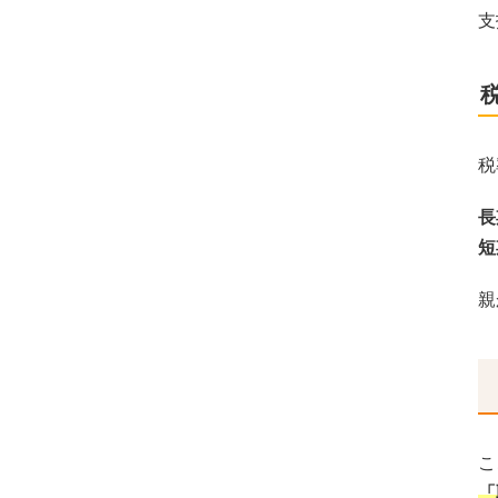
支
税
長
短
親
こ
「