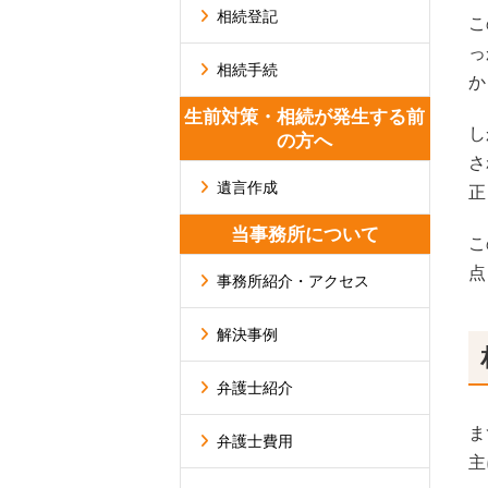
相続登記
こ
っ
相続手続
か
生前対策・相続が発生する前
し
の方へ
さ
遺言作成
正
当事務所について
こ
点
事務所紹介・アクセス
解決事例
弁護士紹介
ま
弁護士費用
主