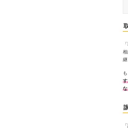
「
相
継
も
す
な
「