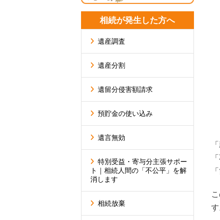
相続が発生した方へ
遺産調査
遺産分割
遺留分侵害額請求
預貯金の使い込み
遺言無効
「
「
特別受益・寄与分主張サポー
ト｜相続人間の「不公平」を解
「
消します
こ
相続放棄
す