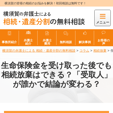
横須賀の皆様の相続のお悩みを解決！初回相談は無料です！
メニュー
弁護士
弁護士
お客様の
事務所紹介
無料相談
解決事例
紹介
費用
声
横須賀の弁護士による 相続・遺産分割の無料相談
>
コラム
>
相続放棄
>
生命保険金を受け取った後でも
相続放棄はできる？「受取人」
が誰かで結論が変わる？