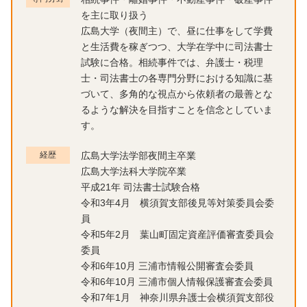
を主に取り扱う
広島大学（夜間主）で、昼に仕事をして学費
と生活費を稼ぎつつ、大学在学中に司法書士
試験に合格。相続事件では、弁護士・税理
士・司法書士の各専門分野における知識に基
づいて、多角的な視点から依頼者の最善とな
るような解決を目指すことを信念としていま
す。
経歴
広島大学法学部夜間主卒業
広島大学法科大学院卒業
平成21年 司法書士試験合格
令和3年4月 横須賀支部後見等対策委員会委
員
令和5年2月 葉山町固定資産評価審査委員会
委員
令和6年10月 三浦市情報公開審査会委員
令和6年10月 三浦市個人情報保護審査会委員
令和7年1月 神奈川県弁護士会横須賀支部役