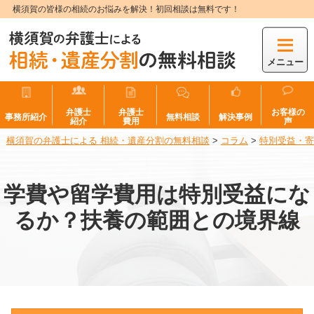
横須賀の皆様の相続のお悩みを解決！初回相談は無料です！
メニュー
弁護士
弁護士
お客様の
事務所紹介
無料相談
解決事例
紹介
費用
声
横須賀の弁護士による 相続・遺産分割の無料相談
>
コラム
>
特別受益・寄
学費や留学費用は特別受益にな
るか？扶養の範囲との境界線