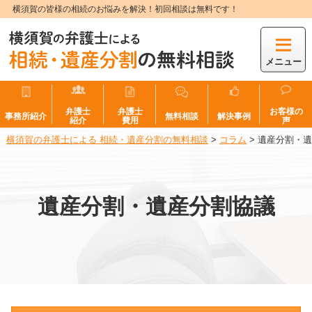
横須賀の皆様の相続のお悩みを解決！初回相談は無料です！
メニュー
弁護士
弁護士
お客様の
事務所紹介
無料相談
解決事例
紹介
費用
声
横須賀の弁護士による 相続・遺産分割の無料相談
>
コラム
>
遺産分割・遺
遺産分割・遺産分割協議