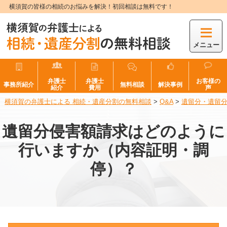
横須賀の皆様の相続のお悩みを解決！初回相談は無料です！
メニュー
弁護士
弁護士
お客様の
事務所紹介
無料相談
解決事例
紹介
費用
声
横須賀の弁護士による 相続・遺産分割の無料相談
>
Q&A
>
遺留分・遺留
遺留分侵害額請求はどのように
行いますか（内容証明・調
停）？