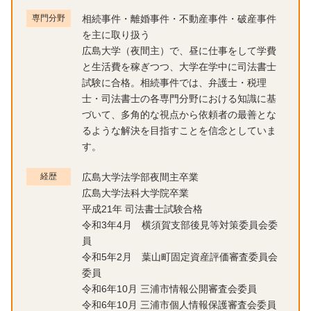
専門分野
相続事件・離婚事件・不動産事件・破産事件
を主に取り扱う
広島大学（夜間主）で、昼に仕事をして学費
と生活費を稼ぎつつ、大学在学中に司法書士
試験に合格。相続事件では、弁護士・税理
士・司法書士の各専門分野における知識に基
づいて、多角的な視点から依頼者の最善とな
るような解決を目指すことを信念としていま
す。
経歴
広島大学法学部夜間主卒業
広島大学法科大学院卒業
平成21年 司法書士試験合格
令和3年4月 横須賀支部後見等対策委員会委
員
令和5年2月 葉山町固定資産評価審査委員会
委員
令和6年10月 三浦市情報公開審査会委員
令和6年10月 三浦市個人情報保護審査会委員