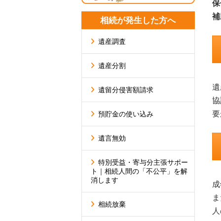
保
補
相続が発生した方へ
遺産調査
遺産分割
遺
遺留分侵害額請求
協
要
預貯金の使い込み
遺言無効
特別受益・寄与分主張サポー
ト｜相続人間の「不公平」を解
消します
成
ま
相続放棄
人