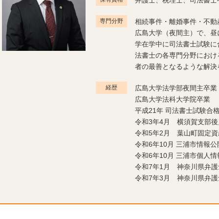
弁護士、税理士、司法書士
専門分野
相続事件・離婚事件・不動
広島大学（夜間主）で、昼
学在学中に司法書士試験に
法書士の各専門分野におけ
者の最善となるような解決
経歴
広島大学法学部夜間主卒業
広島大学法科大学院卒業
平成21年 司法書士試験合
令和3年4月 横須賀支部
令和5年2月 葉山町固定
令和6年10月 三浦市情報
令和6年10月 三浦市個人
令和7年1月 神奈川県弁
令和7年3月 神奈川県弁