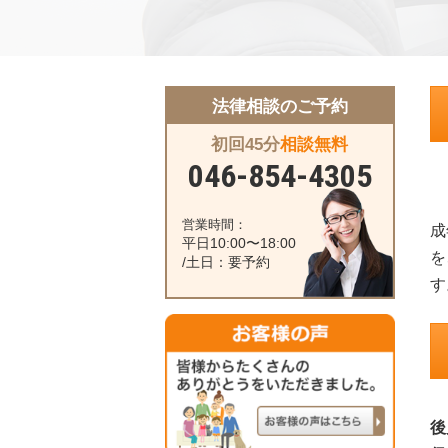
法律相談のご予約
初回45分
相談無料
046-854-4305
営業時間：
成
平日10:00〜18:00
を
/土日：要予約
す
後