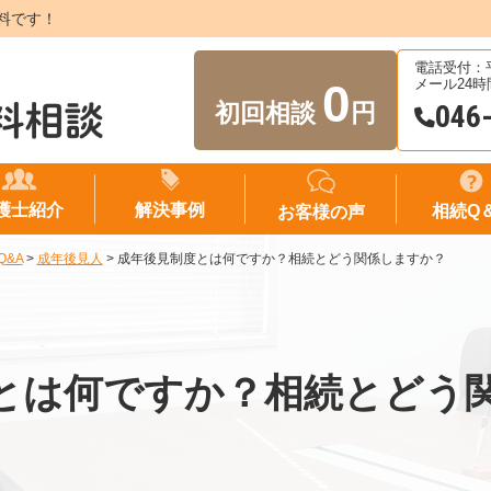
料です！
電話受付：平日
0
メール24
初回相談
円
046
護士紹介
解決事例
相続Q
お客様の声
Q&A
>
成年後見人
>
成年後見制度とは何ですか？相続とどう関係しますか？
とは何ですか？相続とどう