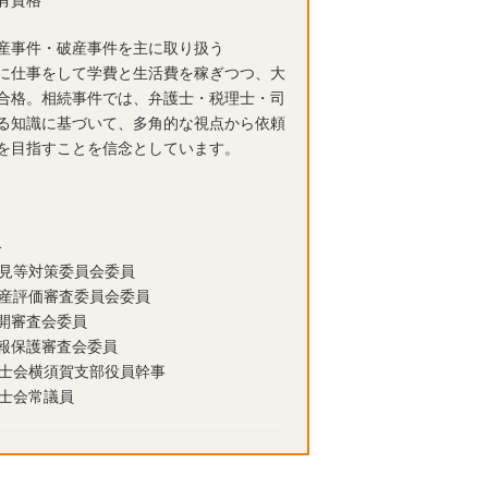
有資格
産事件・破産事件を主に取り扱う
に仕事をして学費と生活費を稼ぎつつ、大
合格。相続事件では、弁護士・税理士・司
る知識に基づいて、多角的な視点から依頼
を目指すことを信念としています。
格
後見等対策委員会委員
資産評価審査委員会委員
公開審査会委員
情報保護審査会委員
護士会横須賀支部役員幹事
護士会常議員